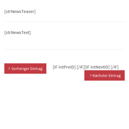
[strNewsTeaser]
[strNewsText]
[IF intPreID]
[/IF][IF intNextID]
[/IF]
Vorheriger Eintrag
Nächster Eintrag