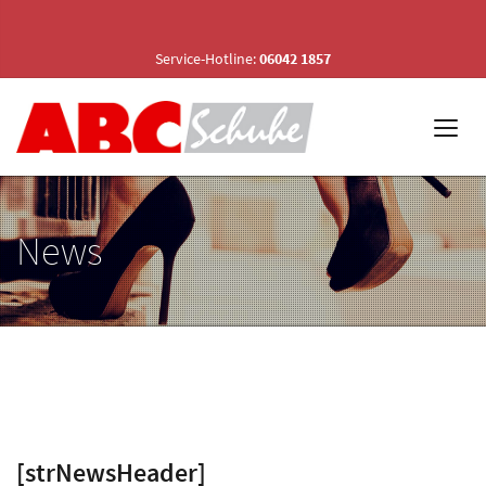
Service-Hotline:
06042 1857
News
[strNewsHeader]