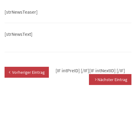
[strNewsTeaser]
[strNewsText]
[IF intPreID]
[/IF][IF intNextID]
[/IF]
Vorheriger Eintrag
Nächster Eintrag