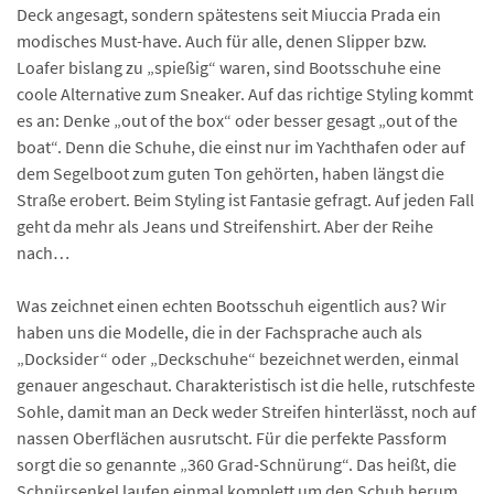
Deck angesagt, sondern spätestens seit Miuccia Prada ein
modisches Must-have. Auch für alle, denen Slipper bzw.
Loafer bislang zu „spießig“ waren, sind Bootsschuhe eine
coole Alternative zum Sneaker. Auf das richtige Styling kommt
es an: Denke „out of the box“ oder besser gesagt „out of the
boat“. Denn die Schuhe, die einst nur im Yachthafen oder auf
dem Segelboot zum guten Ton gehörten, haben längst die
Straße erobert. Beim Styling ist Fantasie gefragt. Auf jeden Fall
geht da mehr als Jeans und Streifenshirt. Aber der Reihe
nach…
Was zeichnet einen echten Bootsschuh eigentlich aus? Wir
haben uns die Modelle, die in der Fachsprache auch als
„Docksider“ oder „Deckschuhe“ bezeichnet werden, einmal
genauer angeschaut. Charakteristisch ist die helle, rutschfeste
Sohle, damit man an Deck weder Streifen hinterlässt, noch auf
nassen Oberflächen ausrutscht. Für die perfekte Passform
sorgt die so genannte „360 Grad-Schnürung“. Das heißt, die
Schnürsenkel laufen einmal komplett um den Schuh herum